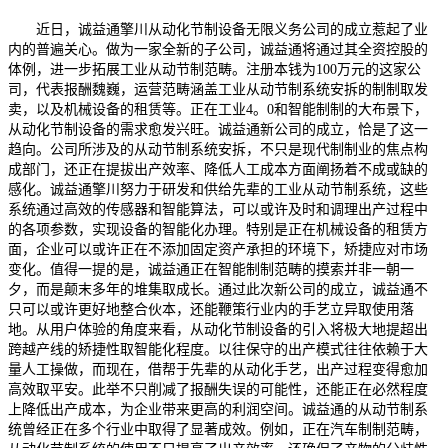
近日，诚益通擎川从动化节制设备无限义务公司的成立惹起了业
内的普遍关心。做为一家全新的子公司，诚益通将通过其全资控股的
体例，进一步拓展工业从动节制范畴。注册本钱为100万元的这家公
司，代表报酬魏巍，运营范畴涵盖工业从动节制系统安拆的制制取发
卖，以及机械设备的租赁等。正在工业4。0和智能制制的大布景下，
从动化节制设备的需求愈发兴旺。诚益通新公司的成立，恰是了这一
趋向。公司所涉及的从动节制系统安拆，不只是现代制制业的焦点构
成部门，还正在提拔出产效率、降低人工成本方面阐扬着不成或缺的
感化。诚益通擎川努力于研发和供给先辈的工业从动节制系统，这些
系统通过高效的传感器和智能算法，可以或许及时和调理出产过程中
的各项参数，实现设备的智能化办理。特别是正在机械设备的租赁方
面，企业可以或许正在不添加固定资产承担的环境下，矫捷应对市场
变化。值得一提的是，诚益通正在智能制制范畴的摸索并非一朝一
夕，而是颠末多年的堆集取成长。通过此次新公司的成立，诚益通不
只可以或许更好地整合伙本，还能鞭策行业内的手艺立异取使用落
地。从用户体验的角度来看，从动化节制设备的引入将极大地提超出
跨越产线的矫捷性取智能化程度。以往保守的出产模式往往依赖于大
量人工操做，而现在，借帮于先辈的从动化手艺，出产过程变得愈加
高效取平安。此举不只削减了报酬失误的可能性，还能正在必然程度
上降低出产成本，为企业带来更高的利润空间。诚益通的从动节制系
统曾经正在多个行业中取得了显著成效。例如，正在汽车制制范畴，