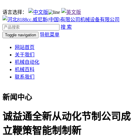
语言选择：
搜 索
导航菜单
Toggle navigation
网站首页
关于我们
机械自动化
机械百科
联系我们
新闻中心
诚益通全新从动化节制公司成
立鞭策智能制制新